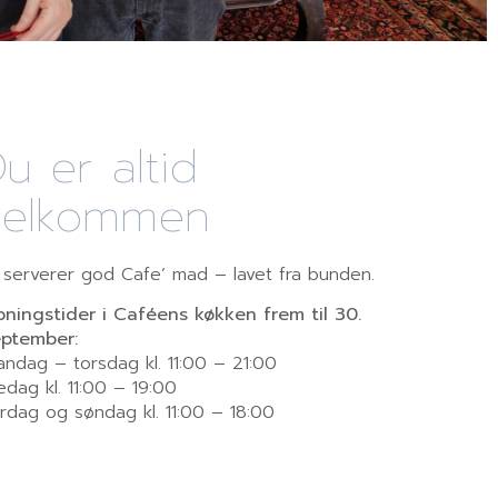
u er altid
velkommen
 serverer god Cafe’ mad – lavet fra bunden.
ningstider i Caféens køkken frem til 30.
eptember:
ndag – torsdag kl. 11:00 – 21:00
edag kl. 11:00 – 19:00
rdag og søndag kl. 11:00 – 18:00