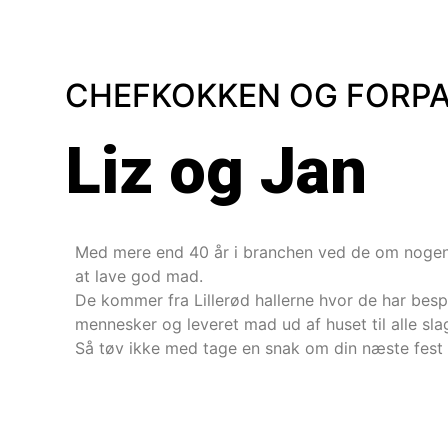
CHEFKOKKEN OG FORP
Liz og Jan
Med mere end 40 år i branchen ved de om nogen h
at lave god mad.
De kommer fra Lillerød hallerne hvor de har bespi
mennesker og leveret mad ud af huset til alle slag
Så tøv ikke med tage en snak om din næste fest