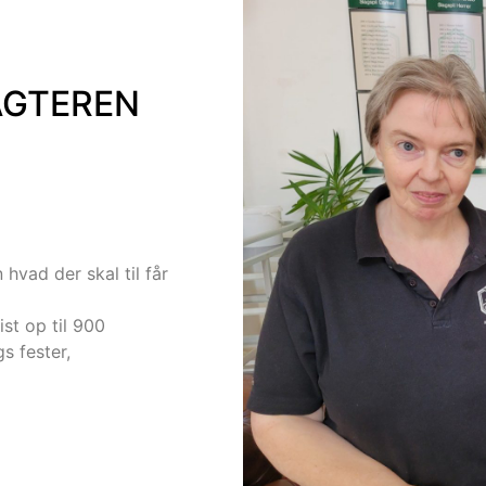
AGTEREN
vad der skal til får
st op til 900
s fester,