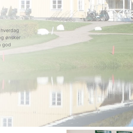
 hverdag
 og ønsker
n god