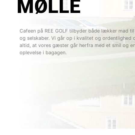
MØLLE
Cafeen på REE GOLF tilbyder både lækker mad til
og selskaber. Vi går op i kvalitet og ordentlighed
altid, at vores gæster går herfra med et smil og e
oplevelse i bagagen.