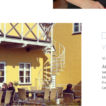
D
Vi
Åb
s
Ma
Fr
Lø